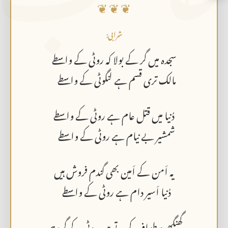
❦ ❦ ❦
شرابی:
سجدہ میں گر کے بولا کہ روٹی کے واسطے
مالک تری قسم ہے لنگوٹی کے واسطے
دُنیا میں قتل عام ہے روٹی کے واسطے
شمشیر بے نیام ہے روٹی کے واسطے
یہ اَمن کے اَمین بھی گندم فروش ہیں
دُنیا اَسیر دام ہے روٹی کے واسطے
گھنگھرو طواف کرتے ہیں روٹی کے گرد ہی