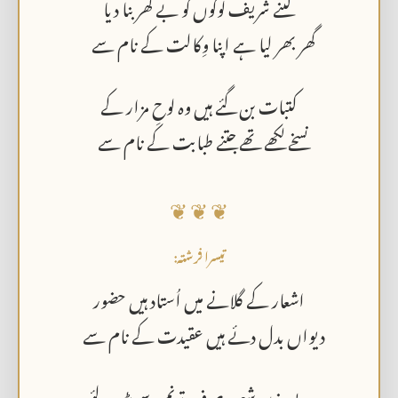
کتنے شریف لوگوں کو بے گھر بنا دیا
گھر بھر لیا ہے اپنا وِکالت کے نام سے
کتبات بن گئے ہیں وہ لوحِ مزار کے
نسخے لکھے تھے جتنے طبابت کے نام سے
❦ ❦ ❦
تیسرا فرشتہ:
اشعار کے گلانے میں اُستاد ہیں حضور
دیواں بدل دئے ہیں عقیدت کے نام سے
بے وزن شعر، صرف ترنم سے پڑھ لئے