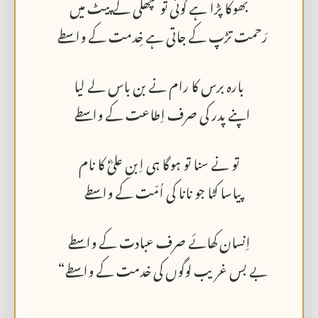
بھوکا پڑا ہے کوئی تو مچھلی کے پیٹ میں
رَحمت تڑپ کے جاتی ہے خِدمت کے واسطے
بارہ برس کا رام نے بن باس لے لیا
اپنے پدر کی صرف اِطاعت کے واسطے
تو نے سنا تو ہوگا ہی اِبنِ علیؓ کا نام
پیاسا کٹا جو نانا کی اُمّت کے واسطے
اِنسان کھائے صرف عبادت کے واسطے
بے بس غریب لوگوں کی خدمت کے واسطے“