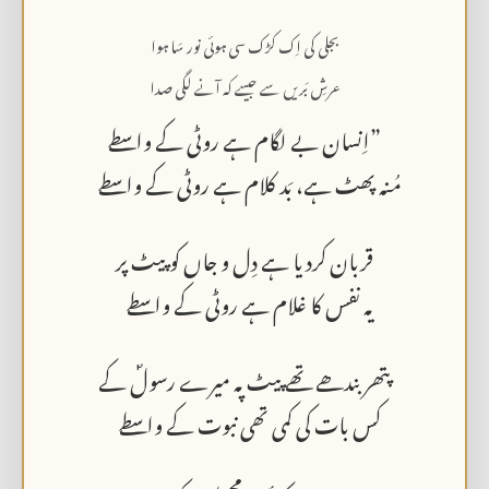
بجلی کی اِک کڑک سی ہوئی نور سَا ہوا
عرشِ بَریں سے جیسے کہ آنے لگی صدا
”اِنسان بے لگام ہے روٹی کے واسطے
مُنہ پھٹ ہے، بَد کلام ہے روٹی کے واسطے
قربان کردیا ہے دِل و جاں کو پیٹ پر
یہ نفس کا غلام ہے روٹی کے واسطے
پتھر بندھے تھے پیٹ پہ میرے رسولؐ کے
کس بات کی کمی تھی نبوت کے واسطے