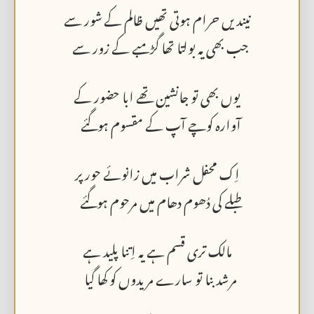
نیندیں حرام ہوتی تھیں ظالم کے شور سے
جب بھی یہ بولتا تھا گڑمبے کے زور سے
یوں بھی تو جانشین تھے ابا حضور کے
آوارہ کوچے آپ کے مقسوم ہوگئے
اِک محفل شراب میں زانوئے حور پر
طبلے کی دُھوم دھام میں مرحوم ہوگئے
مالک تری قسم ہے یہ اِتنا پلید ہے
مرشد بنا تو سارے مریدوں کو کھا گیا