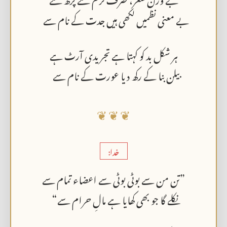
بے معنی نظمیں لکھی ہیں جدت کے نام سے
ہر شکل بد کو کہتا ہے تجریدی آرٹ ہے
بیلن بنا کے رکھ دیا عورت کے نام سے
❦ ❦ ❦
خدا:
”تن من سے بوٹی بوٹی سے اعضاء تمام سے
نکلے گا جو بھی کھایا ہے مالِ حرام سے“