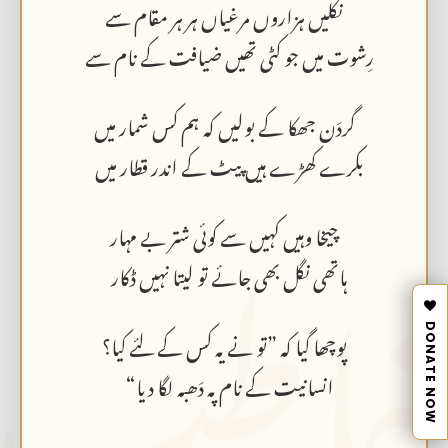
نکلیں ہزاروں مرغیاں ہر ہر مقام سے
رِشوت میں جو کٹی تھیں ضیافت کے نام سے
گردَن جھکا کے بولیں کہ ہم کس شمار میں
اطب
بکرے کھڑے ہیں پیٹ کے اندر قطار میں
چیخا وہیں کہیں سے کوئی شتر بے مہار
ہاتھی نگل بھی جائے تو لیتا نہیں ڈکار
پوچھا گیا کہ ”تو نے یہ کس کے لئے کیا؟
DONATE NOW
انسانیت کے نام پہ دَھبہ لگا دیا“