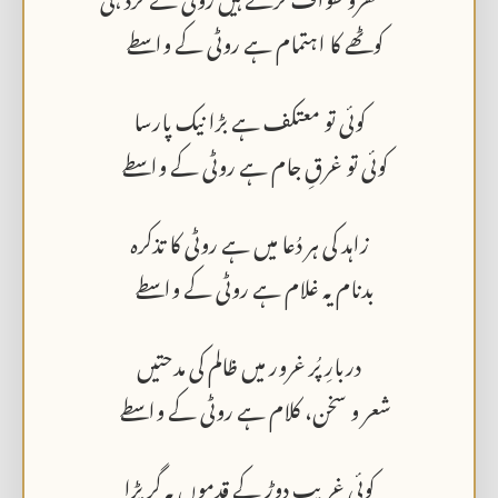
کوٹھے کا اہتمام ہے روٹی کے واسطے
کوئی تو معتکف ہے بڑا نیک پارسا
کوئی تو غرقِ جام ہے روٹی کے واسطے
زاہد کی ہر دُعا میں ہے روٹی کا تذکرہ
بدنام یہ غلام ہے روٹی کے واسطے
دربارِ پُر غرور میں ظالم کی مدحتیں
شعر و سخن، کلام ہے روٹی کے واسطے
کوئی غریب دوڑ کے قدموں پہ گر پڑا