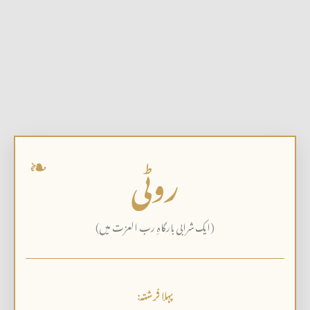
روٹی
(ایک شرابی بارگاہِ رب العزت میں)
پہلا فرشتہ: