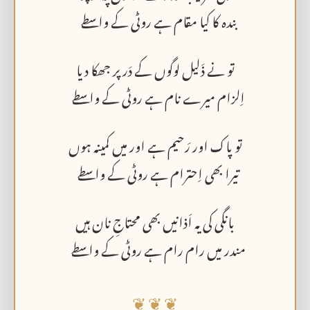
بندہ کا کیا مقام ہے روٹی کے واسطے
تو نے ذَلیل لوگوں کے دَر پر جھکا دیا
اِلزام میرے نام ہے روٹی کے واسطے
تو پاک اور رَحیم ہے اور میں کمینہ ہوں
تیرا بھی اِحترام ہے روٹی کے واسطے
بانگی کی یہ اَذانیں بھی محتاجِ نان ہیں
مندر میں رام رام ہے روٹی کے واسطے
❦ ❦ ❦