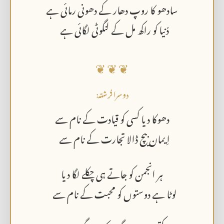
سادھو کا روپ دھار کے دھونی رمائی ہے
دُنیا کو راکھ مل کے لنگوٹی لگائی ہے
❦ ❦ ❦
دوسرا فرشتہ:
دھوکا دیا کسی کو قیادت کے نام سے
اِیمان بیچ ڈالا تجارت کے نام سے
ہر انجمن کو جاتے ہی چکلے لگا دیا
لوٹا ہے دوستوں کو محبت کے نام سے